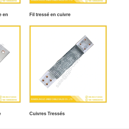
e en
Fil tressé en cuivre
e
Cuivres Tressés