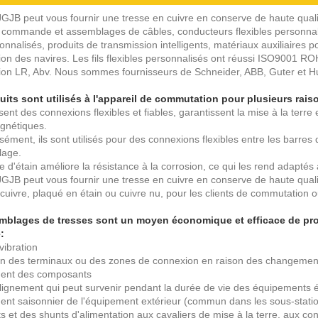
JGJB peut vous fournir une tresse en cuivre en conserve de haute quali
 commande et assemblages de câbles, conducteurs flexibles personnalisé
onnalisés, produits de transmission intelligents, matériaux auxiliaires po
tion des navires. Les fils flexibles personnalisés ont réussi ISO9001 ROH
ation LR, Abv. Nous sommes fournisseurs de Schneider, ABB, Guter et 
its sont utilisés à l'appareil de commutation pour plusieurs rais
ssent des connexions flexibles et fiables, garantissent la mise à la terre
gnétiques.
sément, ils sont utilisés pour des connexions flexibles entre les barre
lage.
 d'étain améliore la résistance à la corrosion, ce qui les rend adaptés
GJB peut vous fournir une tresse en cuivre en conserve de haute qualité
cuivre, plaqué en étain ou cuivre nu, pour les clients de commutation 
mblages de tresses sont un moyen économique et efficace de proté
:
vibration
on des terminaux ou des zones de connexion en raison des changemen
ent des composants
lignement qui peut survenir pendant la durée de vie des équipements é
nt saisonnier de l'équipement extérieur (commun dans les sous-stati
 et des shunts d'alimentation aux cavaliers de mise à la terre, aux con