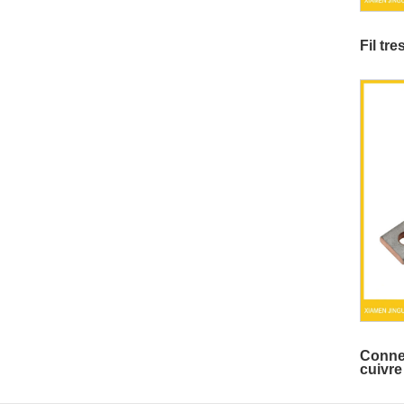
Fil tr
Connex
cuivre