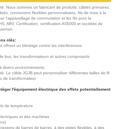
té. Nous sommes un fabricant de produits: câbles primaires,
s, connexions flexibles personnalisées, fils de mise à la
ur l'appareillage de commutation et les fils pour la
S, ABV, Certification, certification AS5000 et sociétés de
Huisman.
ons clés:
 et offrent un blindage contre les interférences
s de bus, les transformateurs et autres composants
 à divers environnements.
. Le câble JGJB peut personnaliser différentes tailles de fil
ou de transformateur.
ger l'équipement électrique des effets potentiellement
ts de température
lectriques et des machines
ons)
nexions de barres de barres, à des pistes flexibles, à des