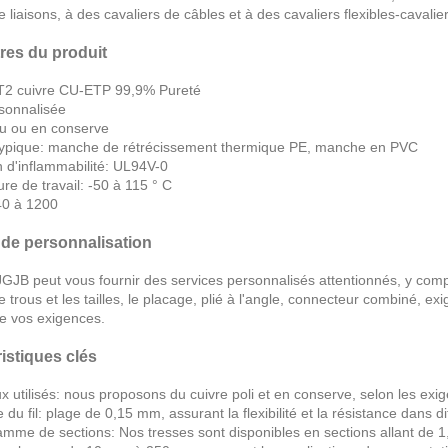
e liaisons, à des cavaliers de câbles et à des cavaliers flexibles-cava
res du produit
 T2 cuivre CU-ETP 99,9% Pureté
rsonnalisée
 nu ou en conserve
 typique: manche de rétrécissement thermique PE, manche en PVC
n d'inflammabilité: UL94V-0
re de travail: -50 à 115 ° C
40 à 1200
 de personnalisation
GJB peut vous fournir des services personnalisés attentionnés, y compris
trous et les tailles, le placage, plié à l'angle, connecteur combiné, e
de vos exigences.
istiques clés
x utilisés: nous proposons du cuivre poli et en conserve, selon les exig
 du fil: plage de 0,15 mm, assurant la flexibilité et la résistance dans d
amme de sections: Nos tresses sont disponibles en sections allant de