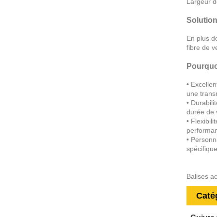
Largeur d
Solution
En plus d
fibre de v
Pourquoi
• Excellen
une trans
• Durabili
durée de 
• Flexibi
performa
• Personna
spécifique
Balises a
Caté