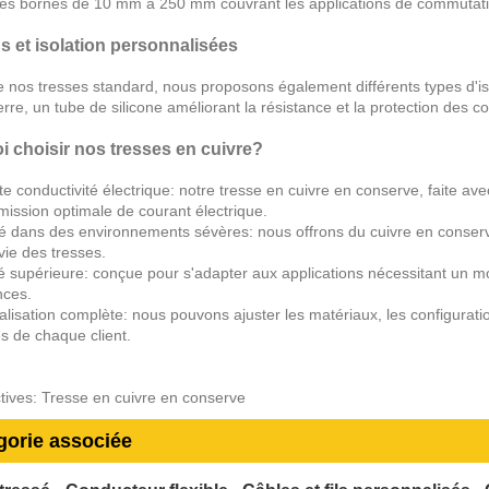
es bornes de 10 mm à 250 mm couvrant les applications de commutati
s et isolation personnalisées
e nos tresses standard, nous proposons également différents types d'is
erre, un tube de silicone améliorant la résistance et la protection des
 choisir nos tresses en cuivre?
te conductivité électrique: notre tresse en cuivre en conserve, faite a
mission optimale de courant électrique.
té dans des environnements sévères: nous offrons du cuivre en conserve
vie des tresses.
lité supérieure: conçue pour s'adapter aux applications nécessitant un 
nces.
lisation complète: nous pouvons ajuster les matériaux, les configurati
s de chaque client.
ctives: Tresse en cuivre en conserve
gorie associée