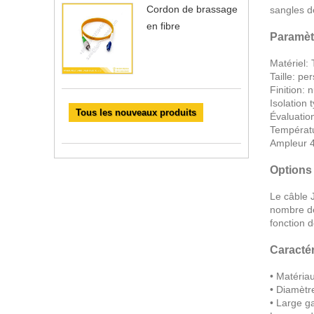
Cordon de brassage
sangles d
en fibre
Paramèt
Matériel:
Taille: pe
Finition:
Isolation
Tous les nouveaux produits
Évaluatio
Températu
Ampleur 
Options
Le câble J
nombre de 
fonction 
Caractér
• Matériau
• Diamètre
• Large g