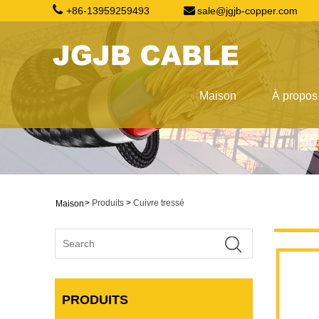
+86-13959259493
sale@jgjb-copper.com
Maison
À propos
>
Produits
>
Cuivre tressé
Maison
PRODUITS