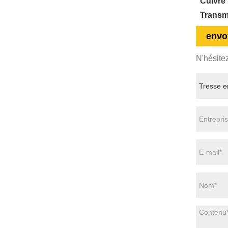
Cuivre 
Transmi
envo
N'hésite