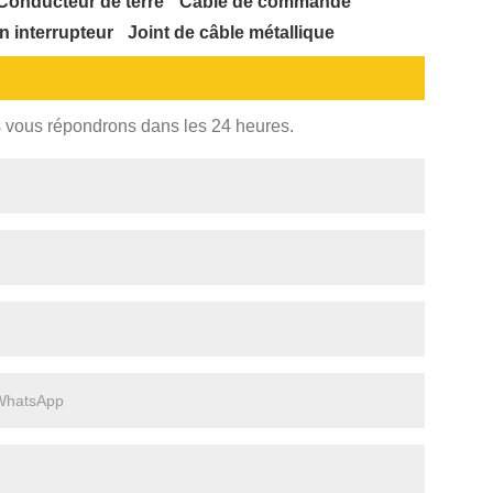
Conducteur de terre
Câble de commande
 interrupteur
Joint de câble métallique
s vous répondrons dans les 24 heures.