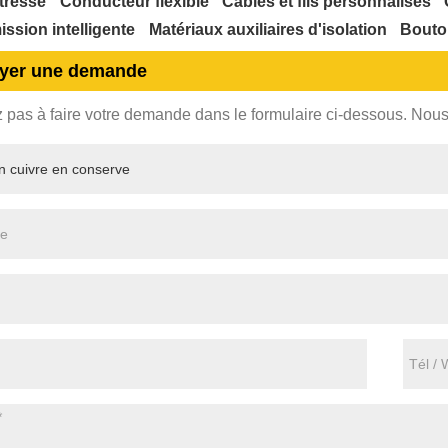
tressé
Conducteur flexible
Câbles et fils personnalisés
ssion intelligente
Matériaux auxiliaires d'isolation
Bouton
yer une demande
z pas à faire votre demande dans le formulaire ci-dessous. Nou