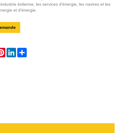
Live
'industrie éolienne, les services d'énergie, les navires et les
énergie et d'énergie.
demande
atsApp
Pinterest
LinkedIn
Share