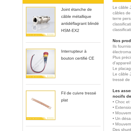
Le câble 
Joint étanche de
câbles de
câble métallique
terre pers
antidéflagrant blindé
classifica
classific
HSM-EX2
Nos produ
Ils fourni
Interrupteur à
électroma
Plus préci
bouton certifié CE
d'appareil
Le placage
Le câble J
tressé de 
Les asse
Fil de cuivre tressé
nocifs de
plat
• Choc et 
• Extensi
• Mouvem
• Un désa
• Mouveme
Des shunts